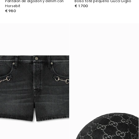
Pantalón de algodón y denim con
Bolso tote pequeño Gucci Giglio
Horsebit
€ 1.700
€ 980