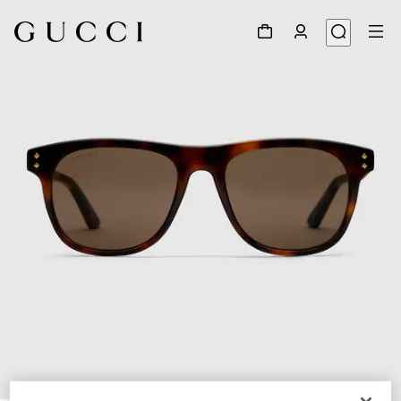
1
/
3