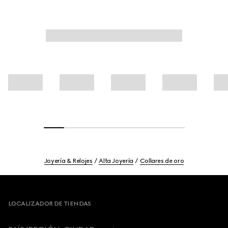
Joyería & Relojes
Alta Joyería
Collares de oro
Footer
LOCALIZADOR DE TIENDAS