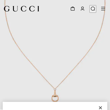
1
/
4