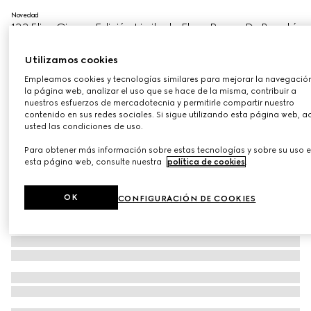
Novedad
122 Eliza Ginger, Edición Limitada Flora Rouge De Beauté
Brillant
€ 51
Utilizamos cookies
Variaciones
122 Eliza Ginger
Empleamos cookies y tecnologías similares para mejorar la navegació
la página web, analizar el uso que se hace de la misma, contribuir a
nuestros esfuerzos de mercadotecnia y permitirle compartir nuestro
contenido en sus redes sociales. Si sigue utilizando esta página web, a
usted las condiciones de uso.
Para obtener más información sobre estas tecnologías y sobre su uso 
esta página web, consulte nuestra
política de cookies
.
OK
CONFIGURACIÓN DE COOKIES