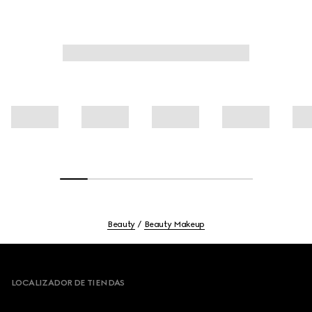
Beauty
Beauty Makeup
Footer
LOCALIZADOR DE TIENDAS