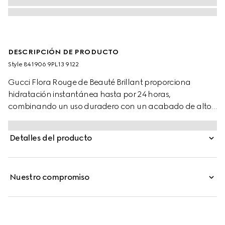
DESCRIPCIÓN DE PRODUCTO
Style ‎841906 9PL13 9122
Gucci Flora Rouge de Beauté Brillant proporciona
hidratación instantánea hasta por 24 horas,
combinando un uso duradero con un acabado de alto
brillo. Formulado con ingredientes nutritivos, su textura
cremosa realza la belleza natural, mientras que deja los
Detalles del producto
labios con un aspecto más lleno y voluminoso.
Encapsulado en un delgado estuche dorado, la tapa
exterior está adornada con el patrón Flora característico
Nuestro compromiso
de la Casa.