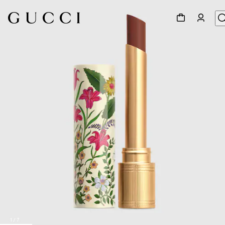
1
/
7