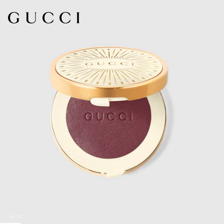
1
/
11