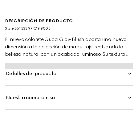
DESCRIPCIÓN DE PRODUCTO
Style ‎861533 9PRD9 9005
El nuevo colorete Gucci Glow Blush aporta una nueva
dimensión a la colección de maquillaje, realzando la
belleza natural con un acabado luminoso. Su textura
híbrida, cremosa que se vuelve empolvada, se funde con
la piel para ofrecer un brillo radiante y perlado con un
Detalles del producto
toque sedoso. Esta fórmula modulable y duradera crea
una sensación de segunda piel y permite elegir entre un
acabado de color sutil o más intenso.
Nuestro compromiso