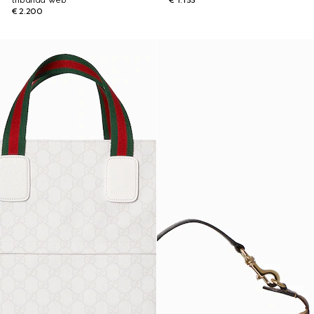
tribanda Web
€ 1.155
€ 2.200