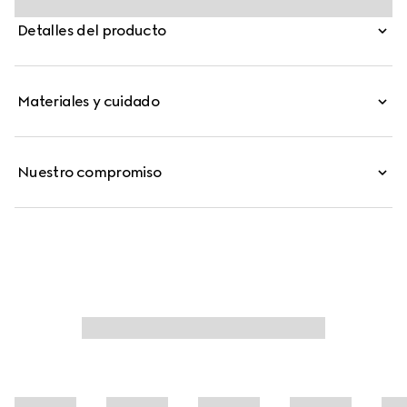
ligero y estructurado, y puede llevarse al hombro o a
Detalles del producto
modo de bandolera gracias a la correa extraíble.
Materiales y cuidado
Nuestro compromiso