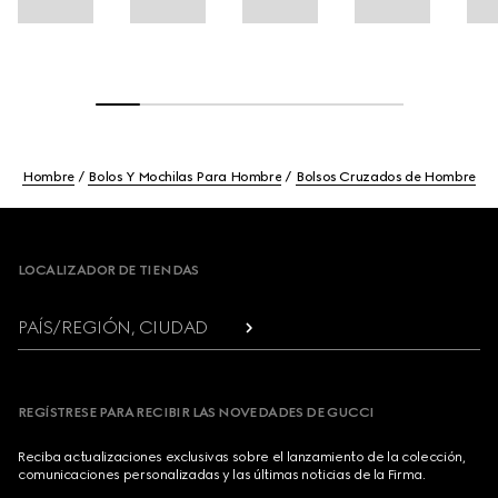
Hombre
Bolos Y Mochilas Para Hombre
Bolsos Cruzados de Hombre
Footer
LOCALIZADOR DE TIENDAS
PAÍS/REGIÓN, CIUDAD
REGÍSTRESE PARA RECIBIR LAS NOVEDADES DE GUCCI
Reciba actualizaciones exclusivas sobre el lanzamiento de la colección,
comunicaciones personalizadas y las últimas noticias de la Firma.