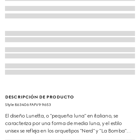
DESCRIPCIÓN DE PRODUCTO
Style ‎863406 FAFV9 9653
El diseño Lunetta, o "pequeña luna" en italiano, se
caracteriza por una forma de media luna, y el estilo
unisex se refleja en los arquetipos "Nerd" y "La Bomba".
Este modelo está confeccionado con tejido canvas GG