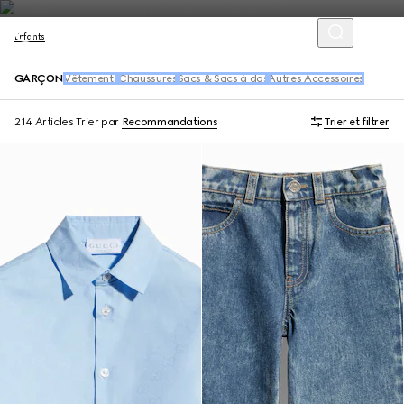
Enfants
GARÇON
Vêtements
Chaussures
Sacs & Sacs à dos
Autres Accessoires
214 Articles
Trier par
Recommandations
Trier et filtrer