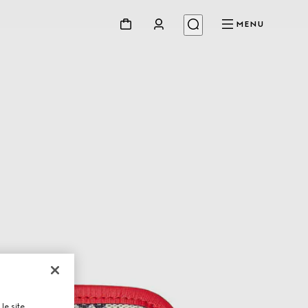
MENU
le site,