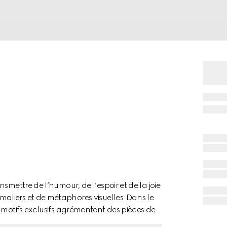
smettre de l’humour, de l’espoir et de la joie
liers et de métaphores visuelles. Dans le
 motifs exclusifs agrémentent des pièces de
 de maroquinerie aux côtés du logo Gucci.