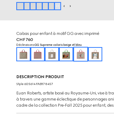
+
1
Cabas pour enfant à motif GG avec imprimé
CHF 760
Déclinaisons
GG Supreme coloris beige et bleu
DESCRIPTION PRODUIT
Style ‎605614 FAER7 8457
Euan Roberts, artiste basé au Royaume-Uni, vise à tran
à travers une gamme éclectique de personnages anima
cadre de la collection Pre-Fall 2025 pour enfant, des
prêt-à-porter, des accessoires souples et des articles