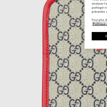
analyser l'
partager no
présentes c
Pour plus d
Politique