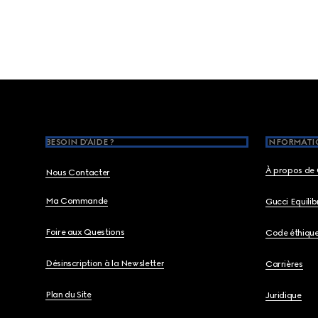
Footer
BESOIN D'AIDE ?
INFORMATIO
À propos de 
Nous Contacter
Ma Commande
Gucci Equili
Foire aux Questions
Code éthiqu
Désinscription à la Newsletter
Carrières
Plan du Site
Juridique