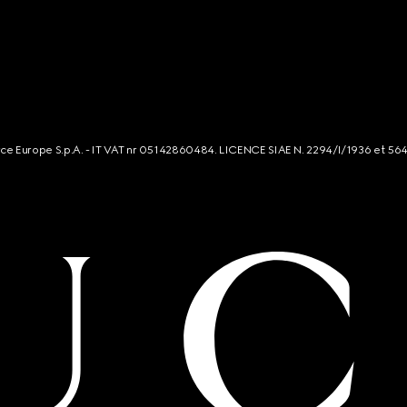
rce Europe S.p.A. - IT VAT nr 05142860484. LICENCE SIAE N. 2294/I/1936 et 56