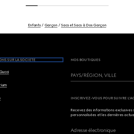
Enfants
Garçon
Sacs et Sacs à Dos Garçon
NS SUR LA SOCIETE
NOS BOUTIQUES
Gucci
PAYS/RÉGION, VILLE
brium
e
INSCRIVEZ-VOUS POUR SUIVRE L’A
Recevez des informations exclusives 
personnalisées et les dernières actua
Adresse électronique