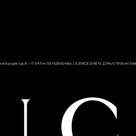
rce Europe S.p.A. - IT VAT nr 05142860484. LICENCE SIAE N. 2294/I/1936 et 56