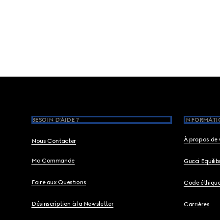
Footer
BESOIN D'AIDE ?
INFORMATIO
À propos de 
Nous Contacter
Ma Commande
Gucci Equili
Foire aux Questions
Code éthiqu
Désinscription à la Newsletter
Carrières