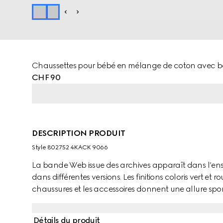
Chaussettes pour bébé en mélange de coton avec
CHF 90
DESCRIPTION PRODUIT
Style ‎802752 4KACK 9066
La bande Web issue des archives apparaît dans l’ens
dans différentes versions. Les finitions coloris vert et r
chaussures et les accessoires donnent une allure sp
chaussettes pour bébé en mélange de coton sont subl
rouge.
Détails du produit