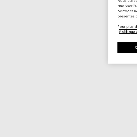
Nous utilis
analyser l'
partager no
présentes c
Pour plus d
Politique