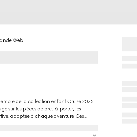
 bande Web
emble de la collection enfant Cruise 2025
ouge sur les pièces de prêt-à-porter, les
ortive, adaptée à chaque aventure. Ces
imées par une finition bande Web vert et