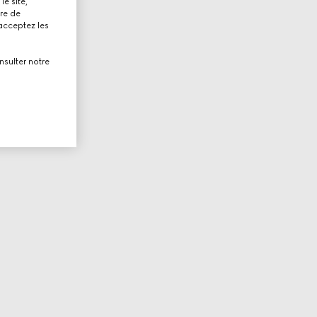
le site,
tre de
 acceptez les
nsulter notre