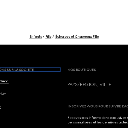
Enfants
Fille
Écharpes et Chapeaux Fille
NS SUR LA SOCIETE
NOS BOUTIQUES
Gucci
PAYS/RÉGION, VILLE
brium
e
INSCRIVEZ-VOUS POUR SUIVRE L’A
Recevez des informations exclusives 
personnalisées et les dernières actua