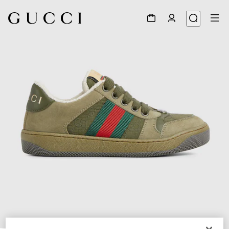
1
/
5