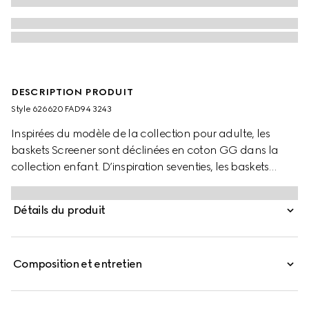
DESCRIPTION PRODUIT
Style ‎626620 FAD94 3243
Inspirées du modèle de la collection pour adulte, les
baskets Screener sont déclinées en coton GG dans la
collection enfant. D’inspiration seventies, les baskets
Screener arborent la bande Web sur le côté et une
étiquette logo Gucci vintage.
Détails du produit
Composition et entretien