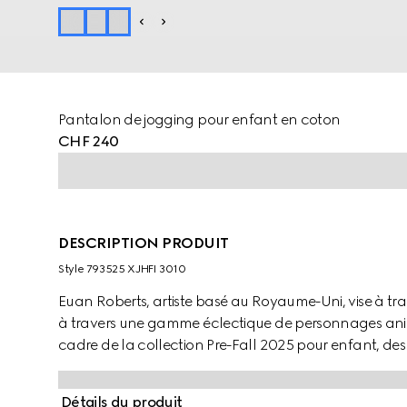
Pantalon de jogging pour enfant en coton
CHF 240
DESCRIPTION PRODUIT
Style ‎793525 XJHFI 3010
Euan Roberts, artiste basé au Royaume-Uni, vise à tran
à travers une gamme éclectique de personnages anima
cadre de la collection Pre-Fall 2025 pour enfant, des
prêt-à-porter, des accessoires souples et des articles
Détails du produit