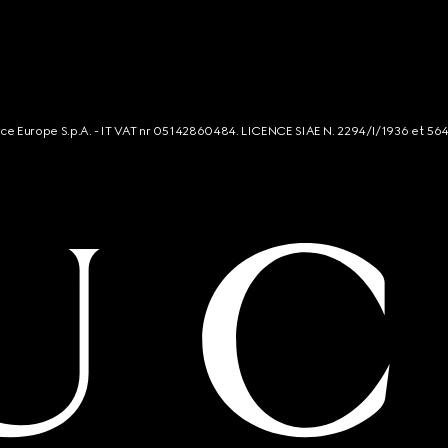
rce Europe S.p.A. - IT VAT nr 05142860484. LICENCE SIAE N. 2294/I/1936 et 56