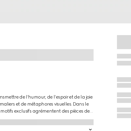
smettre de l’humour, de l’espoir et de la joie
liers et de métaphores visuelles. Dans le
 motifs exclusifs agrémentent des pièces de
 de maroquinerie aux côtés du logo Gucci.