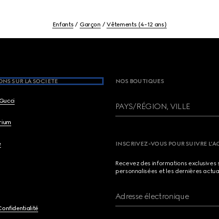
Enfants
Garçon
Vêtements (4-12 ans)
NS SUR LA SOCIETE
NOS BOUTIQUES
Gucci
PAYS/RÉGION, VILLE
brium
e
INSCRIVEZ-VOUS POUR SUIVRE L’A
Recevez des informations exclusives 
personnalisées et les dernières actua
Adresse électronique
Confidentialité