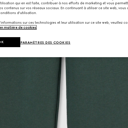
utilisation qui en est faite, contribuer à nos efforts de marketing et vous permet
s contenus sur vos réseaux sociaux. En continuant à utiliser ce site web, vous
onditions d'utilisation.
'informations sur ces technologies et leur utilisation sur ce site web, veuillez co
 en matière de cookies
.
OK
PARAMÈTRES DES COOKIES