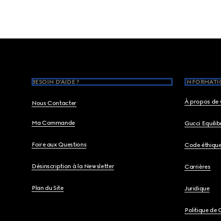
Footer
BESOIN D'AIDE ?
INFORMATIO
À propos de 
Nous Contacter
Ma Commande
Gucci Equili
Foire aux Questions
Code éthiqu
Désinscription à la Newsletter
Carrières
Plan du Site
Juridique
Politique de 