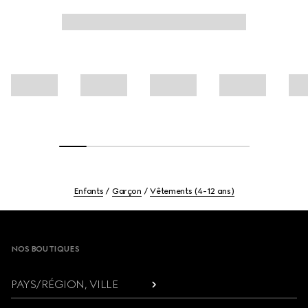
Enfants
Garçon
Vêtements (4-12 ans)
Footer
NOS BOUTIQUES
PAYS/RÉGION, VILLE