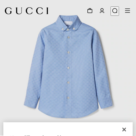
1
/
4