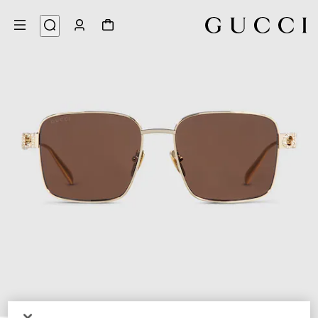
4
/
1