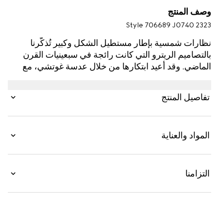
وصف المنتج
Style ‎706689 J0740 2323
نظارات شمسية بإطار مستطيل الشكل وكبير تُذكّرنا
بالتصاميم الريترو التي كانت رائجة في سبعينيات القرن
الماضي. وقد أعيد ابتكارها من خلال عدسة غوتشي، مع
هذه النظارات الشمسية بنقش صدفة ظهر السلحفاة
الداكن التي تنضح بلمسة عصرية. وتظهر كلمة "Gucci"
تفاصيل المنتج
كتفصيل عريض باللون الذهبي، مُزيّنةً الذراعين كتكريم
واضح للدار.
المواد والعناية
التزامنا