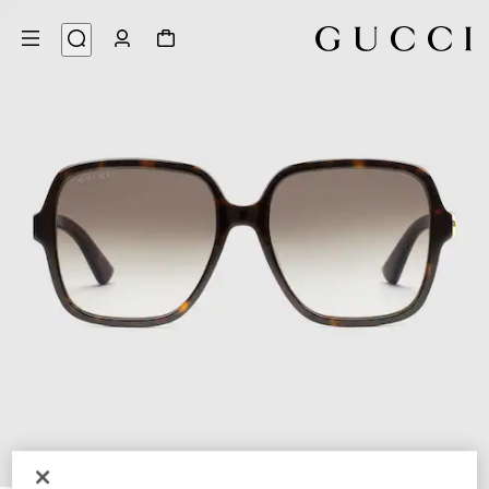
3
/
1