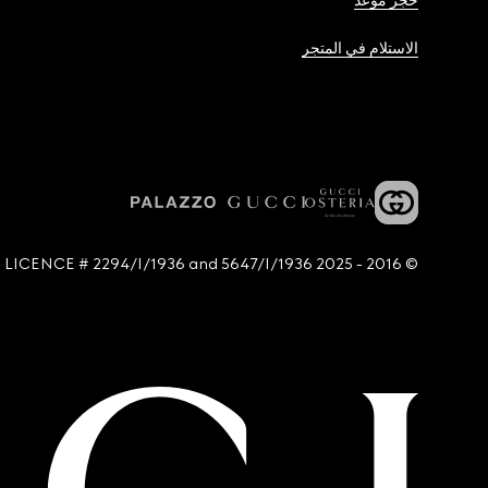
حجز موعد
الاستلام في المتجر
© 2016 - 2025 Guccio Gucci S.p.A. - All rights reserved. SIAE LICENCE # 2294/I/1936 and 5647/I/1936