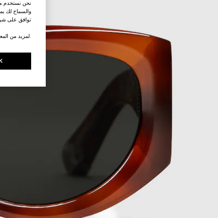
نحن نستخدم ملف
والسماح لك بمش
توافق على شرو
.لمزيد من المع
K