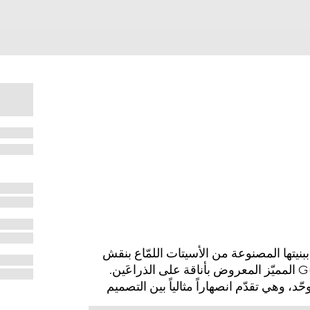
نيتها المصنوعة من الأسيتات اللمّاع بنقش
صدفة ظهر السلحفاة باللون البني، وتزدان بشعار Gucci المميّز المعروض بأناقة على الذراعَين.
 وهي تقدّم انصهاراً مثالياً بين التصميم