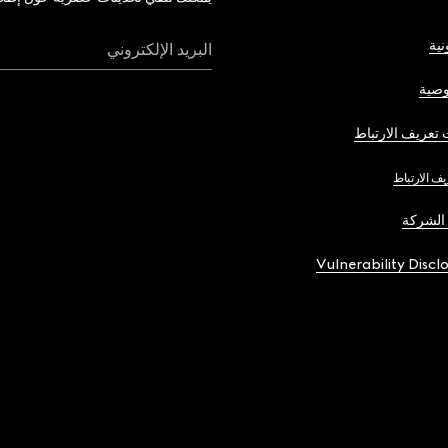
نية
البريد الإلكتروني
صية
تعريف الارتباط
يف الارتباط
الشركة
Vulnerability Discl