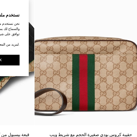
نستخدم ملف
نحن نستخدم ملف
والسماح لك بمش
توافق على شرو
.لمزيد من المع
K
حقيبة كروس بودي صغيرة الحجم مع شريط ويب
قبعة بيسبول من ك