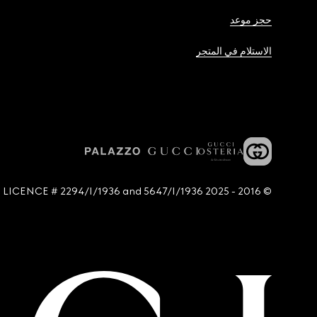
حجز موعد
الاستلام في المتجر
© 2016 - 2025 Guccio Gucci S.p.A. - All rights reserved. SIAE LICENCE # 2294/I/1936 and 5647/I/1936