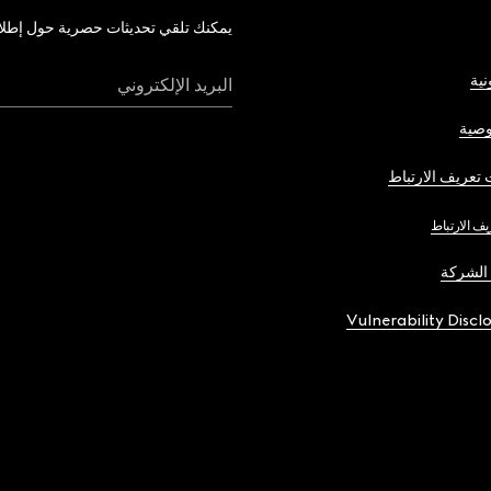
يمكنك تلقي تحديثات حصرية حول إطلاق 
نية
البريد الإلكتروني
صية
تعريف الارتباط
يف الارتباط
الشركة
Vulnerability Discl