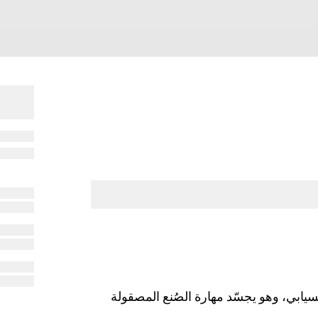
ُطَوَّل وشكل انسيابي، وهو يجسّد مهارة الصُنع المصقولة