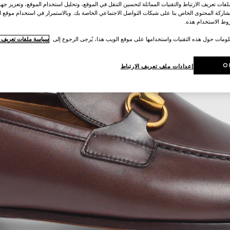
ات تعريف الارتباط والتقنيات المماثلة لتحسين التنقل في الموقع، وتحليل استخدام الموقع، وتعزيز جهود
اركة المحتوى الخاص بنا على شبكات التواصل الاجتماعي الخاصة بك. وبالاستمرار في استخدام موقع ا
ط الاستخدام هذه.
لومات حول هذه التقنيات واستخدامها على موقع الويب هذا، يُرجى الرجوع إلى
سياسة ملفات تعريف ال
O
إعدادات ملف تعريف الارتباط