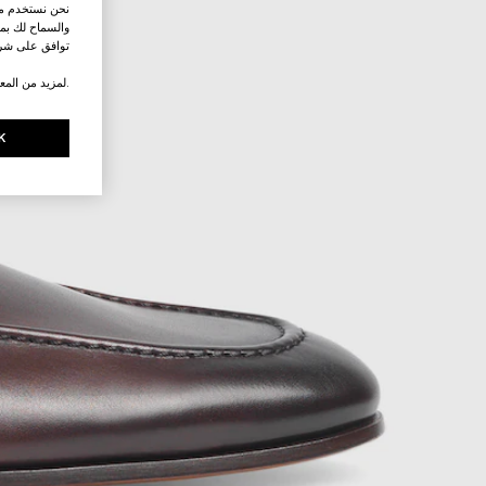
نحن نستخدم ملف
والسماح لك بمش
توافق على شرو
.لمزيد من المع
K