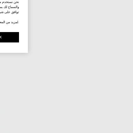
نحن نستخدم ملف
والسماح لك بمش
توافق على شرو
.لمزيد من المع
K