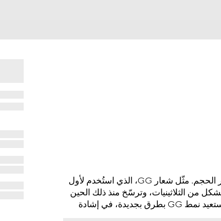
يتميّز الوشاح المصنوع من صوف الحرير بنقش GGكبير الحجم. مثّل شعار GG، الذي استُخدم لأول
شكل من الثلاثينيات، وترسّخ منذ ذلك الحين
كرمز لتراث غوتشي. من أجل مجموعة كروز 2018، استعيد نمط GG بطرق بجديدة، في إشادة