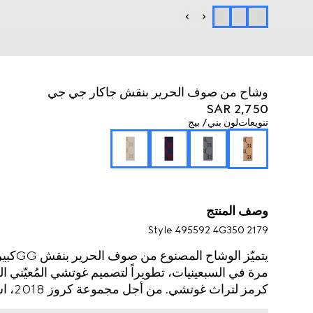
وشاح من صوف الحرير بنقش جاكار جي جي
SAR 2,750
تنويعات
لون بني/ بيج
وصف المنتج
Style ‎495592 4G350 2179
مرة في السبعينيات، تطويراً لتصميم غوتشي المُعيّني ال
بجذور غوتشي.