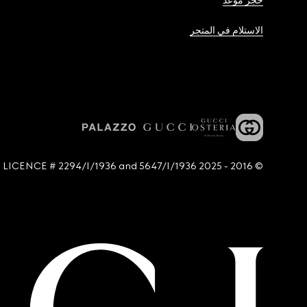
حجز موعد
الاستلام في المتجر
© 2016 - 2025 Guccio Gucci S.p.A. - All rights reserved. SIAE LICENCE # 2294/I/1936 and 5647/I/1936