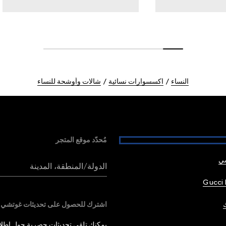
النساء
اكسسوارات نسائية
شالات وأوشحة للنساء
مُحدّد موقع المتجر
شي
الدولة/المنطقة، المدينة
Gucci 
اشترك للحصول على تحديثات غوتشي
يمكنك تلقي تحديثات حصرية حول إطلاق 