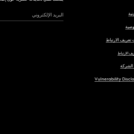
نية
البريد الإلكتروني
صية
تعريف الارتباط
يف الارتباط
الشركة
Vulnerability Discl