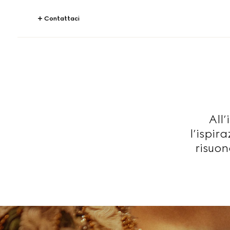
Contattaci
All’
l’ispir
risuon