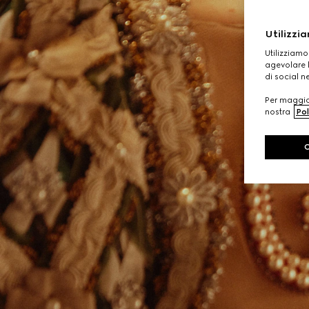
Utilizzia
Utilizziamo
agevolare l
di social n
Per maggior
nostra
Pol