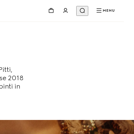
MENU
itti,
ise 2018
inti in