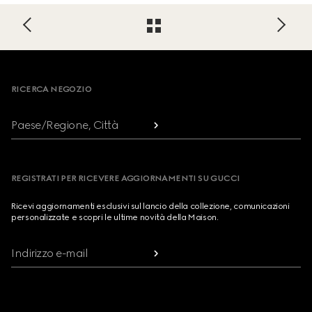
Footer
RICERCA NEGOZIO
Paese/Regione, Città
REGISTRATI PER RICEVERE AGGIORNAMENTI SU GUCCI
Ricevi aggiornamenti esclusivi sul lancio della collezione, comunicazioni
personalizzate e scopri le ultime novità della Maison.
Indirizzo e-mail