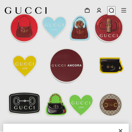
1
/
3