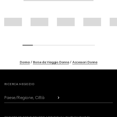
Donna
Borse da Viaggio Donna
Accessori Donna
Footer
RICERCA NEGOZIO
Paese/Regione, Città