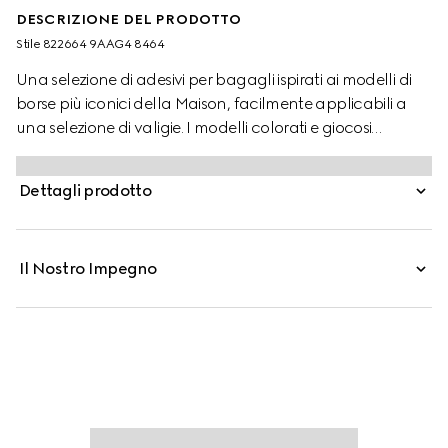
DESCRIZIONE DEL PRODOTTO
Stile ‎822664 9AAG4 8464
Una selezione di adesivi per bagagli ispirati ai modelli di
borse più iconici della Maison, facilmente applicabili a
una selezione di valigie. I modelli colorati e giocosi
rimandano alla storia in continua evoluzione del
marchio Gucci.
Dettagli prodotto
Il Nostro Impegno