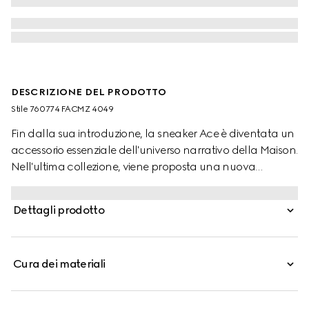
DESCRIZIONE DEL PRODOTTO
Stile ‎760774 FACMZ 4049
Fin dalla sua introduzione, la sneaker Ace è diventata un
accessorio essenziale dell'universo narrativo della Maison.
Nell'ultima collezione, viene proposta una nuova
versione della caratteristica silhouette bassa arricchita
da dettagli unici. La forma è definita dal tessuto GG
Dettagli prodotto
Supreme beige e blu, mentre sulla chiusura stringata
brilla una targhetta in metallo "ACE". Il caratteristico
nastro Web di Gucci completa il modello.
Cura dei materiali