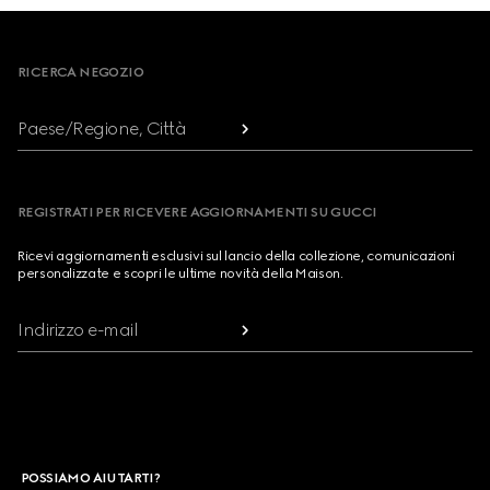
Footer
RICERCA NEGOZIO
Paese/Regione, Città
REGISTRATI PER RICEVERE AGGIORNAMENTI SU GUCCI
Ricevi aggiornamenti esclusivi sul lancio della collezione, comunicazioni
personalizzate e scopri le ultime novità della Maison.
Indirizzo e-mail
POSSIAMO AIUTARTI?