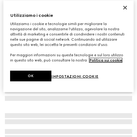
Sneaker Gucci Ace donna con dettaglio Web
€ 595
Utilizziamo i cookie
Variante
tessuto Supreme beige e blu
Utilizziamo i cookie e tecnologie simili per migliorare la
navigazione del sito, analizzarne l'utilizzo, agevolare la nostra
attività di marketing e consentirle di condividere i nostri contenuti
nelle sue pagine di social network. Continuando ad utilizzare
questo sito web, lei accetta le presenti condizioni d'uso.
Per maggiori informazioni su queste tecnologie e sul loro utilizzo
in questo sito web, può consultare la nostra
Politica sui cookie
.
OK
IMPOSTAZIONI COOKIE