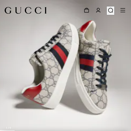
1
/
9