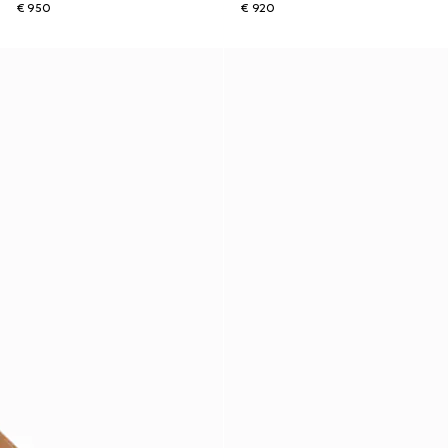
€ 950
€ 920