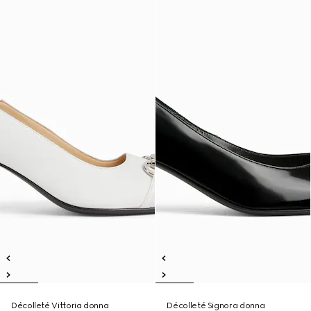
Décolleté Vittoria donna
Décolleté Signora donna