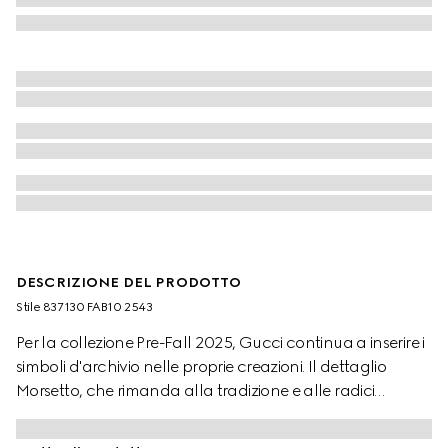
DESCRIZIONE DEL PRODOTTO
Stile ‎837130 FAB10 2543
Per la collezione Pre-Fall 2025, Gucci continua a inserire i
simboli d'archivio nelle proprie creazioni. Il dettaglio
Morsetto, che rimanda alla tradizione e alle radici
equestri della Maison, adorna e impreziosisce questi sabot
in tessuto GG color cammello e marrone scuro.