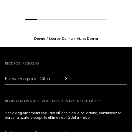
Donna
Scarpe Donna
Mules Donna
Footer
RICERCA NEGOZIO
Paese/Regione, Città
REGISTRATI PER RICEVERE AGGIORNAMENTI SU GUCCI
Ricevi aggiornamenti esclusivi sul lancio della collezione, comunicazioni
personalizzate e scopri le ultime novità della Maison.