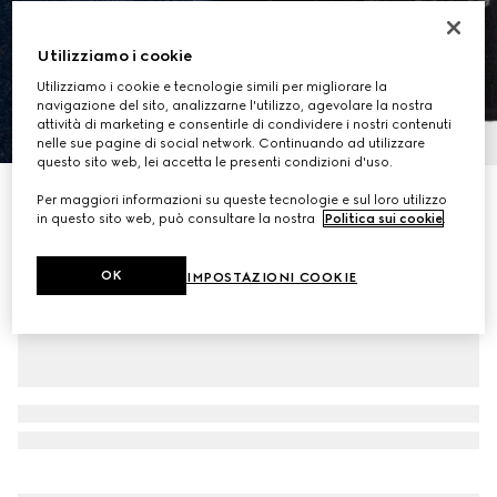
Utilizziamo i cookie
Utilizziamo i cookie e tecnologie simili per migliorare la
navigazione del sito, analizzarne l'utilizzo, agevolare la nostra
attività di marketing e consentirle di condividere i nostri contenuti
1
/
9
nelle sue pagine di social network. Continuando ad utilizzare
questo sito web, lei accetta le presenti condizioni d'uso.
Giacca reversibile in lana e seta
Per maggiori informazioni su queste tecnologie e sul loro utilizzo
in questo sito web, può consultare la nostra
Politica sui cookie
.
€ 2.030
OK
IMPOSTAZIONI COOKIE