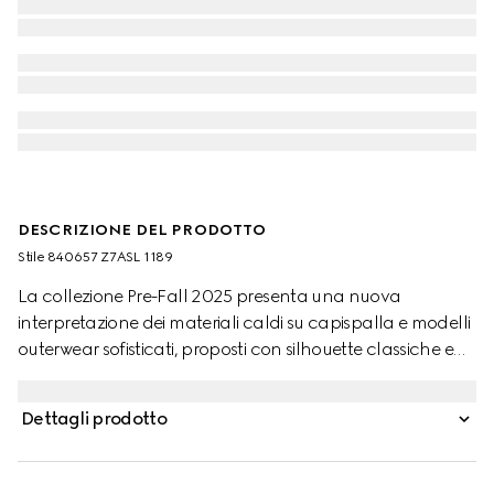
DESCRIZIONE DEL PRODOTTO
Stile ‎840657 Z7ASL 1189
La collezione Pre-Fall 2025 presenta una nuova
interpretazione dei materiali caldi su capispalla e modelli
outerwear sofisticati, proposti con silhouette classiche e
contemporanee. Questa giacca, caratterizzata da una
costruzione reversibile, è realizzata in tessuto di lana e
Dettagli prodotto
seta semplice su un lato e in colore grigio con motivo GG
sull'altro.