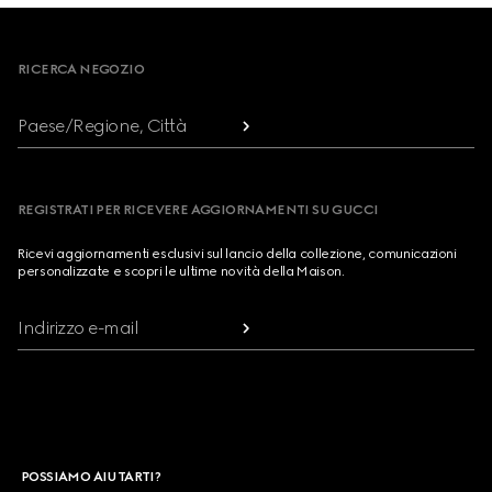
Footer
RICERCA NEGOZIO
Paese/Regione, Città
REGISTRATI PER RICEVERE AGGIORNAMENTI SU GUCCI
Ricevi aggiornamenti esclusivi sul lancio della collezione, comunicazioni
personalizzate e scopri le ultime novità della Maison.
Indirizzo e-mail
POSSIAMO AIUTARTI?