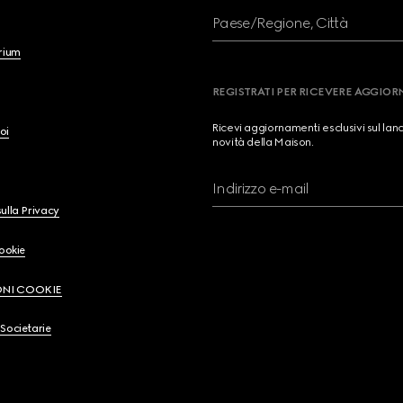
Paese/Regione, Città
brium
REGISTRATI PER RICEVERE AGGIO
Ricevi aggiornamenti esclusivi sul lan
oi
novità della Maison.
Indirizzo e-mail
ulla Privacy
Cookie
ONI COOKIE
Societarie