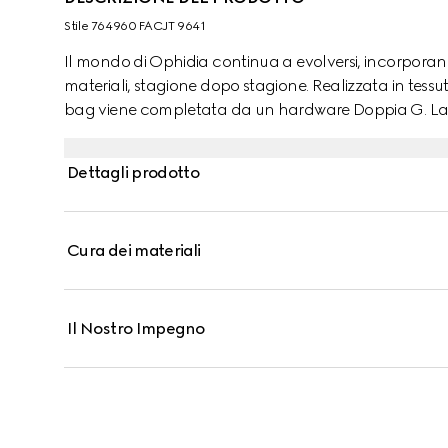
Stile ‎764960 FACJT 9641
Il mondo di Ophidia continua a evolversi, incorpora
materiali, stagione dopo stagione. Realizzata in tes
bag viene completata da un hardware Doppia G. La d
facilmente un iPhone, rendendo questo modello indis
Dettagli prodotto
Cura dei materiali
Il Nostro Impegno