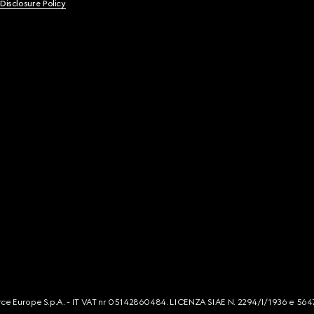
 Disclosure Policy
mmerce Europe S.p.A. - IT VAT nr 05142860484. LICENZA SIAE N. 2294/I/1936 e 564