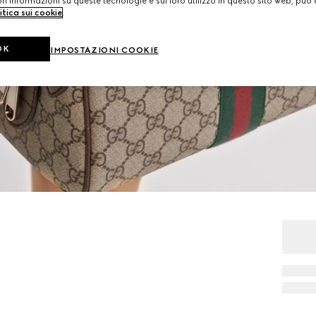
i informazioni su queste tecnologie e sul loro utilizzo in questo sito web, può 
itica sui cookie
.
OK
IMPOSTAZIONI COOKIE