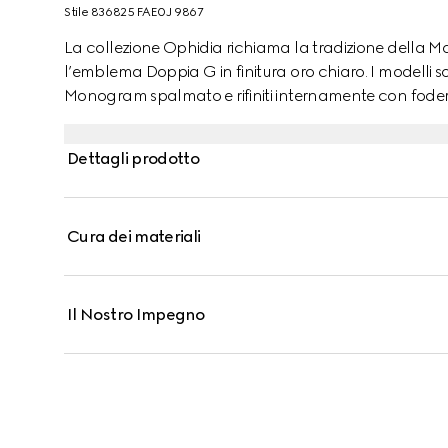
Stile ‎836825 FAE0J 9867
La collezione Ophidia richiama la tradizione della Ma
l’emblema Doppia G in finitura oro chiaro. I modelli s
Monogram spalmato e rifiniti internamente con foder
Dettagli prodotto
Cura dei materiali
Il Nostro Impegno