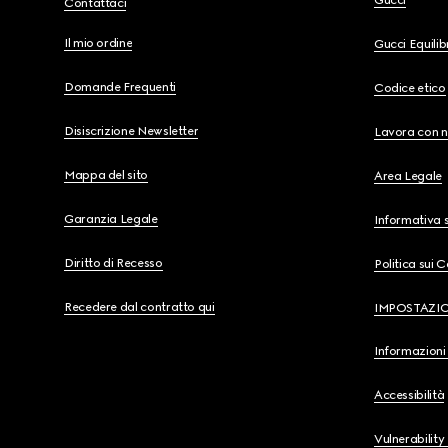
Gucci
Contattaci
Il mio ordine
Gucci Equili
Domande Frequenti
Codice etico
Disiscrizione Newsletter
Lavora con n
Mappa del sito
Area Legale
Garanzia Legale
Informativa s
Diritto di Recesso
Politica sui 
Recedere dal contratto qui
IMPOSTAZI
Informazioni 
Accessibilità
Vulnerability