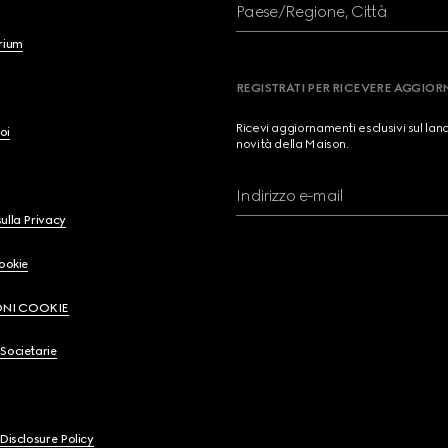
Paese/Regione, Città
brium
REGISTRATI PER RICEVERE AGGIO
Ricevi aggiornamenti esclusivi sul lan
oi
novità della Maison.
Indirizzo e-mail
ulla Privacy
Cookie
ONI COOKIE
Societarie
 Disclosure Policy