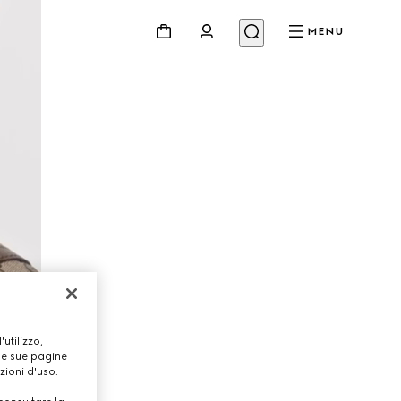
MENU
utilizzo,
lle sue pagine
zioni d'uso.