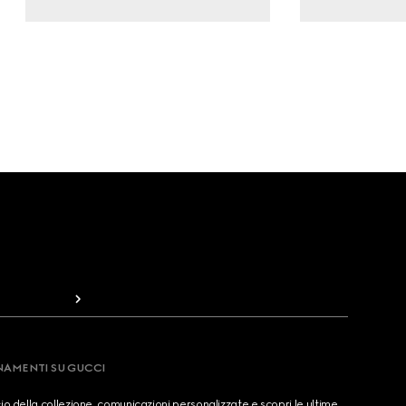
RNAMENTI SU GUCCI
cio della collezione, comunicazioni personalizzate e scopri le ultime