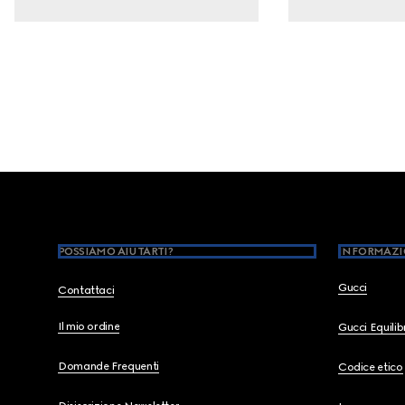
Footer
POSSIAMO AIUTARTI?
INFORMAZI
Gucci
Contattaci
Il mio ordine
Gucci Equili
Domande Frequenti
Codice etico