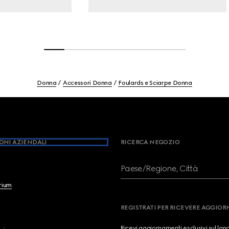
Donna
Accessori Donna
Foulards e Sciarpe Donna
ONI AZIENDALI
RICERCA NEGOZIO
Paese/Regione, Città
brium
REGISTRATI PER RICEVERE AGGIO
Ricevi aggiornamenti esclusivi sul lan