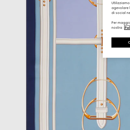
Utilizziamo
agevolare l
di social n
Per maggior
nostra
Pol