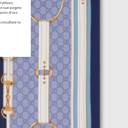
utilizzo,
lle sue pagine
zioni d'uso.
consultare la