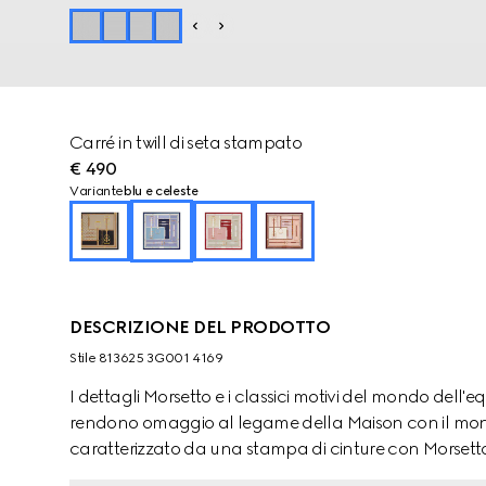
Carré in twill di seta stampato
€ 490
Variante
blu e celeste
DESCRIZIONE DEL PRODOTTO
Stile ‎813625 3G001 4169
I dettagli Morsetto e i classici motivi del mondo dell'eq
rendono omaggio al legame della Maison con il mondo 
caratterizzato da una stampa di cinture con Morsetto 