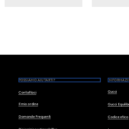
Footer
POSSIAMO AIUTARTI?
INFORMAZI
Gucci
Contattaci
Il mio ordine
Gucci Equili
Domande Frequenti
Codice etico