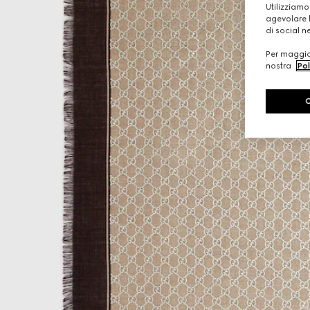
Utilizziamo
agevolare l
di social n
Per maggior
nostra
Pol