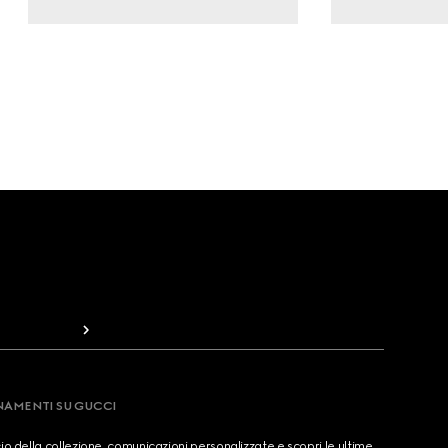
RNAMENTI SU GUCCI
cio della collezione, comunicazioni personalizzate e scopri le ultime