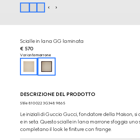
Scialle in lana GG laminata
€ 570
Variante
marrone
DESCRIZIONE DEL PRODOTTO
Stile ‎810022 3G348 9865
Le iniziali di Guccio Gucci, fondatore della Maison, si 
e in seta. Questo scialle in lana marrone sfoggia uno
completano il look le finiture con frange.