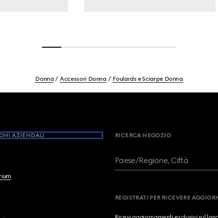
Donna
Accessori Donna
Foulards e Sciarpe Donna
ONI AZIENDALI
RICERCA NEGOZIO
Paese/Regione, Città
brium
REGISTRATI PER RICEVERE AGGIO
Ricevi aggiornamenti esclusivi sul lan