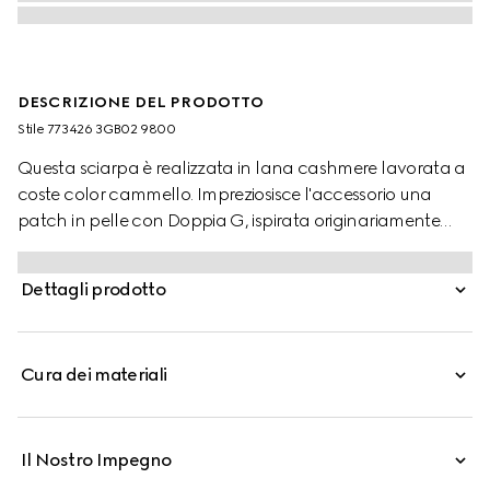
DESCRIZIONE DEL PRODOTTO
Stile ‎773426 3GB02 9800
Questa sciarpa è realizzata in lana cashmere lavorata a
coste color cammello. Impreziosisce l'accessorio una
patch in pelle con Doppia G, ispirata originariamente
alla fibbia delle cinture anni '70.
Dettagli prodotto
Cura dei materiali
Il Nostro Impegno