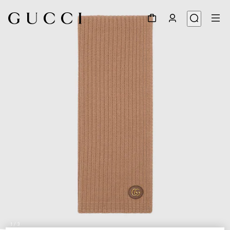
1
/
3