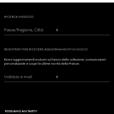
Footer
RICERCA NEGOZIO
Paese/Regione, Città
REGISTRATI PER RICEVERE AGGIORNAMENTI SU GUCCI
Ricevi aggiornamenti esclusivi sul lancio della collezione, comunicazioni
personalizzate e scopri le ultime novità della Maison.
Indirizzo e-mail
POSSIAMO AIUTARTI?