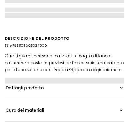
DESCRIZIONE DEL PRODOTTO
Stile ‎788503 3GB02 1000
Questi guanti neri sono realizzati in maglia di lana e
cashmere a coste. Impreziosisce l'accessorio una patch in
pelle tono su tono con Doppia G, ispirata originariamente
alla fibbia delle cinture anni '70.
Dettagli prodotto
Cura dei materiali