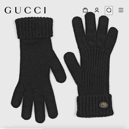
1
/
3