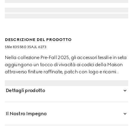
DESCRIZIONE DEL PRODOTTO
Stile ‎835580 3SAJL 6273
Nella collezione Pre-Fall 2025, gli accessori tessili e in seta
aggiungono un tocco di vivacità ai codici della Maison
attraverso finiture raffinate, patch con logo e ricami
delicati. Realizzati in pelle GG, questi guanti sfoggiano un
dettaglio Doppia G e una targhetta Gucci.
Dettagli prodotto
Il Nostro Impegno