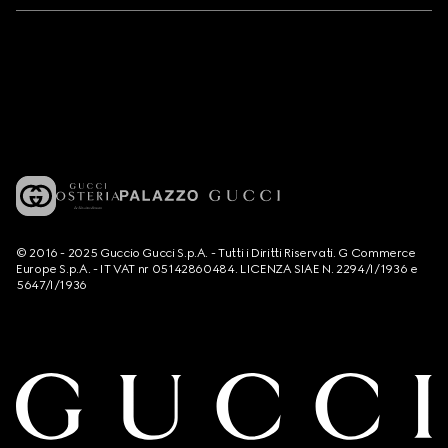
© 2016 - 2025 Guccio Gucci S.p.A. - Tutti i Diritti Riservati. G Commerce
Europe S.p.A. - IT VAT nr 05142860484. LICENZA SIAE N. 2294/I/1936 e
5647/I/1936