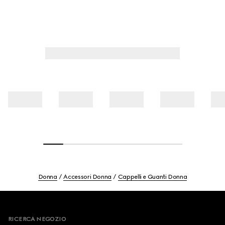
Donna
Accessori Donna
Cappelli e Guanti Donna
Footer
RICERCA NEGOZIO