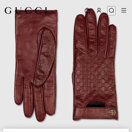
1
/
3