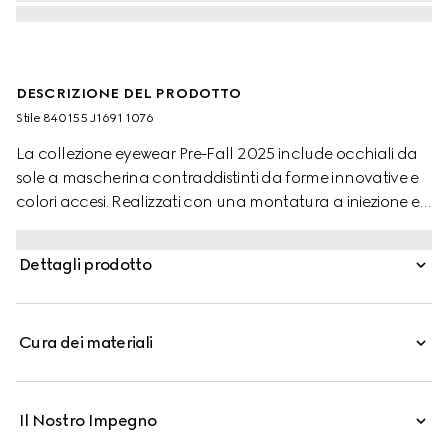
DESCRIZIONE DEL PRODOTTO
Stile ‎840155 J1691 1076
La collezione eyewear Pre-Fall 2025 include occhiali da
sole a mascherina contraddistinti da forme innovative e
colori accesi. Realizzati con una montatura a iniezione e
lenti specchiate, questi occhiali da sole a mascherina
sono impreziositi da un dettaglio color argento e dal logo
Dettagli prodotto
Gucci.
Cura dei materiali
Il Nostro Impegno