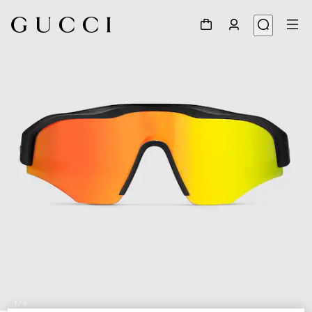
1
/
6