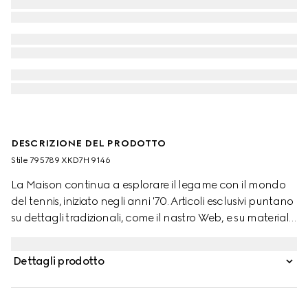
DESCRIZIONE DEL PRODOTTO
Stile ‎795789 XKD7H 9146
La Maison continua a esplorare il legame con il mondo
del tennis, iniziato negli anni '70. Articoli esclusivi puntano
su dettagli tradizionali, come il nastro Web, e su materiali
innovativi. Questa polo in maglia di lana color avorio è
definita da un dettaglio Web sul retro.
Dettagli prodotto