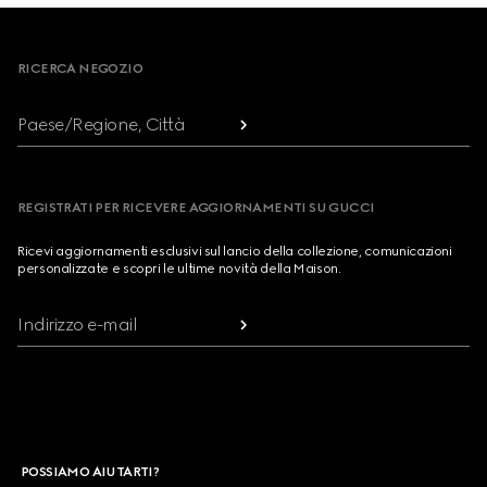
Footer
RICERCA NEGOZIO
Paese/Regione, Città
REGISTRATI PER RICEVERE AGGIORNAMENTI SU GUCCI
Ricevi aggiornamenti esclusivi sul lancio della collezione, comunicazioni
personalizzate e scopri le ultime novità della Maison.
Indirizzo e-mail
POSSIAMO AIUTARTI?