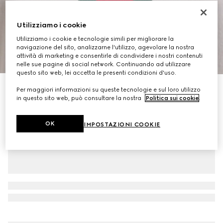
Utilizziamo i cookie
Utilizziamo i cookie e tecnologie simili per migliorare la
navigazione del sito, analizzarne l'utilizzo, agevolare la nostra
attività di marketing e consentirle di condividere i nostri contenuti
1
/
7
nelle sue pagine di social network. Continuando ad utilizzare
questo sito web, lei accetta le presenti condizioni d'uso.
Polo in maglia di lana con Web
Per maggiori informazioni su queste tecnologie e sul loro utilizzo
in questo sito web, può consultare la nostra
Politica sui cookie
.
€ 1.300
OK
IMPOSTAZIONI COOKIE