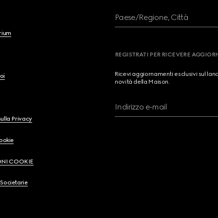
Paese/Regione, Città
brium
REGISTRATI PER RICEVERE AGGIO
Ricevi aggiornamenti esclusivi sul lan
oi
novità della Maison.
Indirizzo e-mail
ulla Privacy
Cookie
ONI COOKIE
Societarie