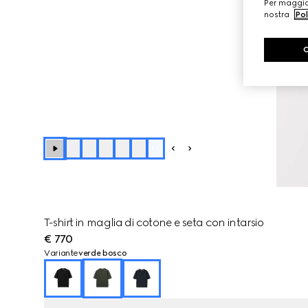
Per maggior
nostra
Pol
+
1
T-shirt in maglia di cotone e seta con intarsio
€ 770
Variante
verde bosco