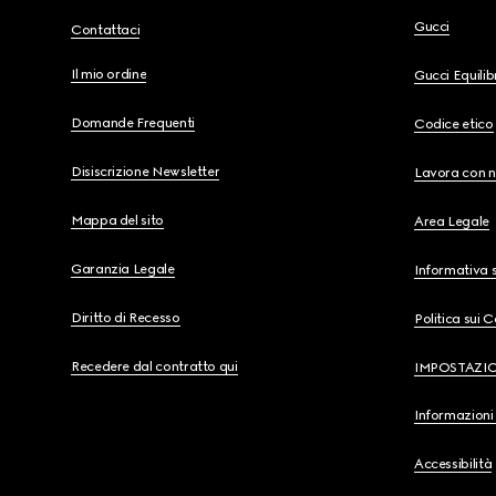
Gucci
Contattaci
Il mio ordine
Gucci Equili
Domande Frequenti
Codice etico
Disiscrizione Newsletter
Lavora con n
Mappa del sito
Area Legale
Garanzia Legale
Informativa s
Diritto di Recesso
Politica sui 
Recedere dal contratto qui
IMPOSTAZI
Informazioni 
Accessibilità