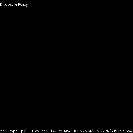
 Disclosure Policy
mmerce Europe S.p.A. - IT VAT nr 05142860484. LICENZA SIAE N. 2294/I/1936 e 564