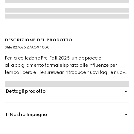
DESCRIZIONE DEL PRODOTTO
Stile ‎827026 Z7AOX 1000
Per la collezione Pre-Fall 2025, un approccio
all'abbigliamento formale ispirato alle influenze per il
tempo libero e il leisurewear introduce nuovi tagli e nuove
silhouette che combinano elementi esclusivi con dettagli
raffinati. Questo abito è realizzato in lana in colore nero.
Dettagli prodotto
Il Nostro Impegno