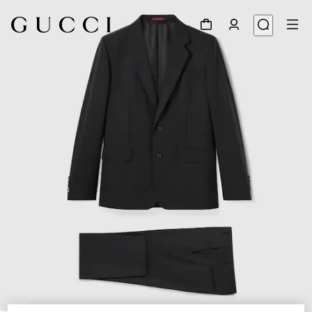
1
/
9