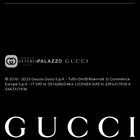
© 2016 - 2025 Guccio Gucci S.p.A. - Tutti i Diritti Riservati. G Commerce
Europe S.p.A. - IT VAT nr 05142860484. LICENZA SIAE N. 2294/I/1936 e
5647/I/1936