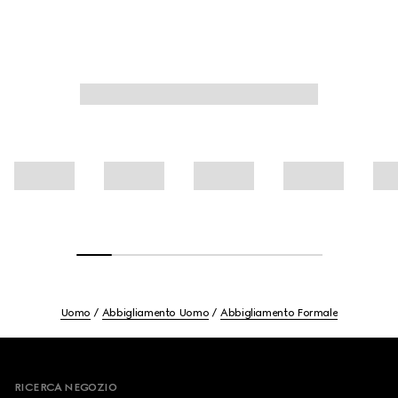
Uomo
Abbigliamento Uomo
Abbigliamento Formale
Footer
RICERCA NEGOZIO