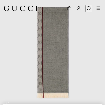
1
/
4