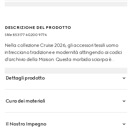
DESCRIZIONE DEL PRODOTTO
Stile ‎853177 4G200 9774
Nella collezione Cruise 2026, gli accessori tessili uomo
intrecciano tradizione e modernità attingendo ai codici
d'archivio della Maison. Questa morbida sciarpa è
realizzata in lana jacquard con motivo GG e impreziosita
da finiture con frange.
Dettagli prodotto
Cura dei materiali
Il Nostro Impegno