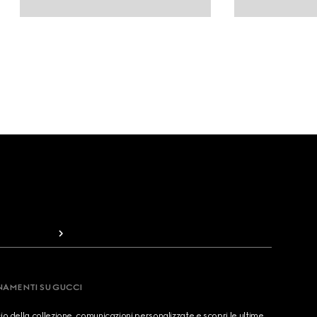
RNAMENTI SU GUCCI
cio della collezione, comunicazioni personalizzate e scopri le ultime