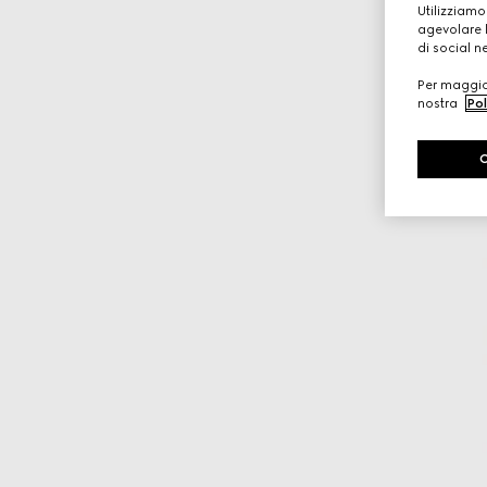
Utilizziamo
agevolare l
di social n
Per maggior
nostra
Pol