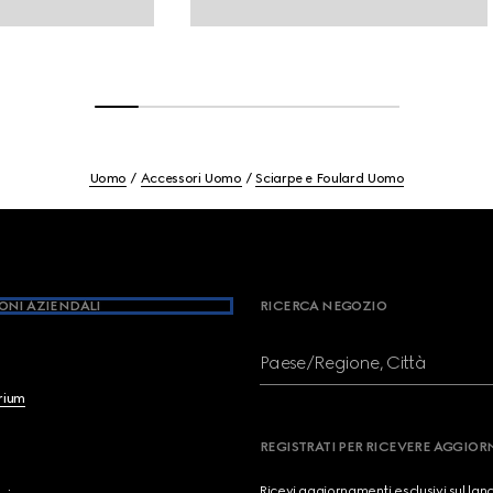
Uomo
Accessori Uomo
Sciarpe e Foulard Uomo
ONI AZIENDALI
RICERCA NEGOZIO
Paese/Regione, Città
brium
REGISTRATI PER RICEVERE AGGIO
Ricevi aggiornamenti esclusivi sul lan