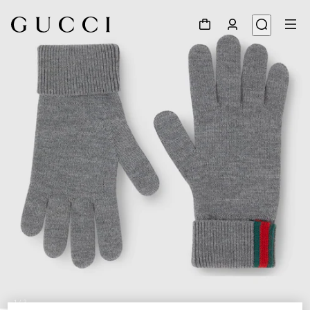
1
/
3