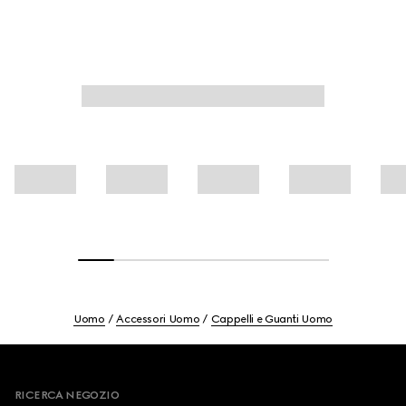
Uomo
Accessori Uomo
Cappelli e Guanti Uomo
Footer
RICERCA NEGOZIO