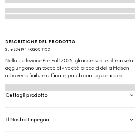
DESCRIZIONE DEL PRODOTTO
Stile ‎834194 4G200 1100
Nella collezione Pre-Fall 2025, gli accessori tessili e in seta
aggiungono un tocco di vivacità ai codici della Maison
attraverso finiture raffinate, patch con logo e ricami
delicati. Questi guanti sono confezionati in lana e
arricchiti da un dettaglio Web verde e rosso.
Dettagli prodotto
Il Nostro Impegno