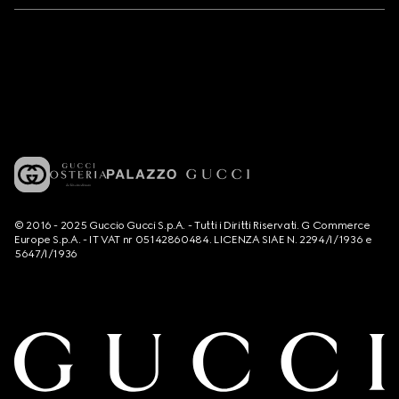
© 2016 - 2025 Guccio Gucci S.p.A. - Tutti i Diritti Riservati. G Commerce
Europe S.p.A. - IT VAT nr 05142860484. LICENZA SIAE N. 2294/I/1936 e
5647/I/1936