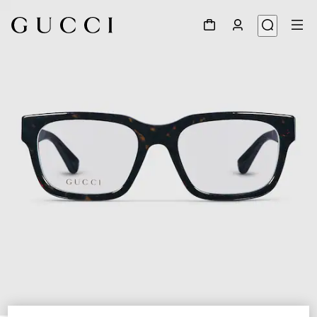
1
/
5