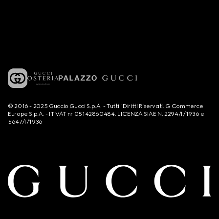
© 2016 - 2025 Guccio Gucci S.p.A. - Tutti i Diritti Riservati. G Commerce
Europe S.p.A. - IT VAT nr 05142860484. LICENZA SIAE N. 2294/I/1936 e
5647/I/1936