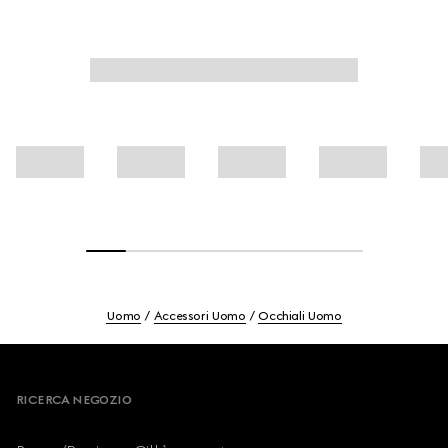
Uomo
Accessori Uomo
Occhiali Uomo
Footer
RICERCA NEGOZIO