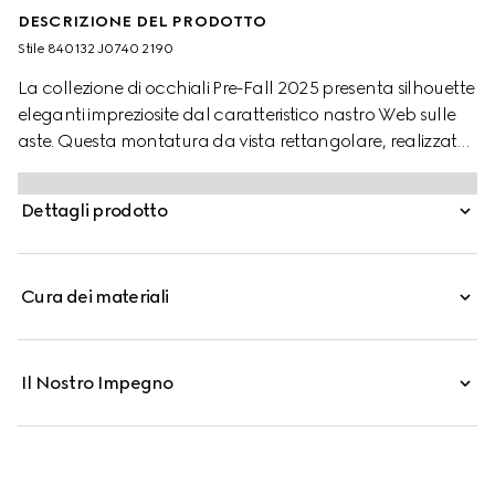
DESCRIZIONE DEL PRODOTTO
Stile ‎840132 J0740 2190
La collezione di occhiali Pre-Fall 2025 presenta silhouette
eleganti impreziosite dal caratteristico nastro Web sulle
aste. Questa montatura da vista rettangolare, realizzata
in acetato tartarugato marrone scuro, si caratterizza per
il dettaglio Web e il logo Gucci inciso su una placchetta
Dettagli prodotto
in metallo.
Cura dei materiali
Il Nostro Impegno