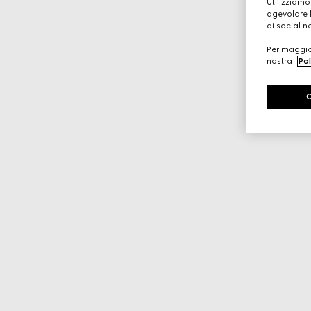
Utilizziamo
agevolare l
di social n
Per maggior
nostra
Pol