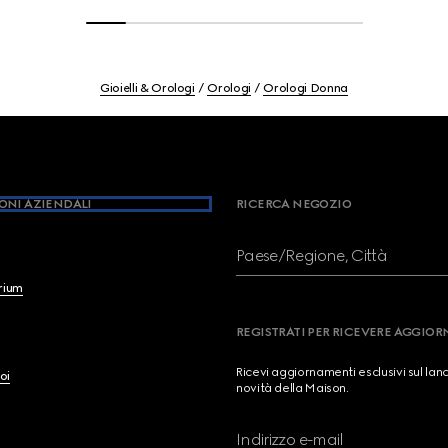
Gioielli & Orologi
Orologi
Orologi Donna
ONI AZIENDALI
RICERCA NEGOZIO
Paese/Regione, Città
brium
REGISTRATI PER RICEVERE AGGIO
Ricevi aggiornamenti esclusivi sul lan
oi
novità della Maison.
Indirizzo e-mail