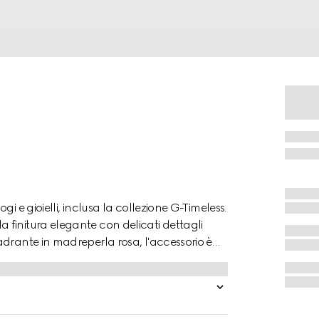
i e gioielli, inclusa la collezione G-Timeless.
finitura elegante con delicati dettagli
adrante in madreperla rosa, l'accessorio è
 Maison.