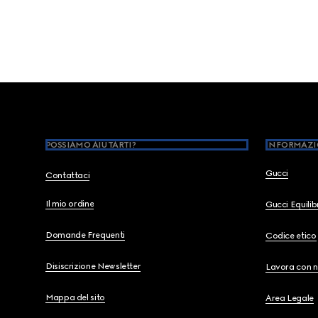
Footer
POSSIAMO AIUTARTI?
INFORMAZI
Gucci
Contattaci
Il mio ordine
Gucci Equili
Domande Frequenti
Codice etico
Disiscrizione Newsletter
Lavora con n
Mappa del sito
Area Legale