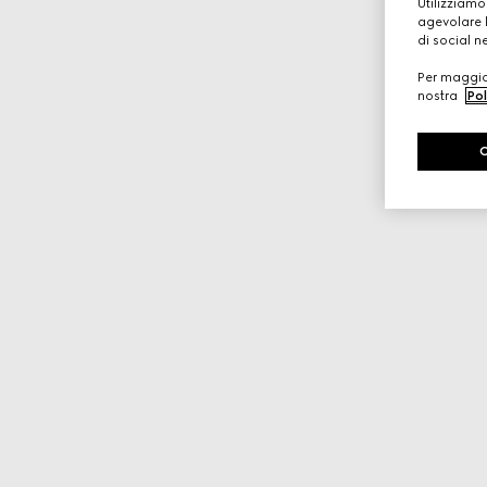
Utilizziamo
agevolare l
di social n
Per maggior
nostra
Pol