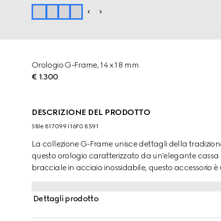
Orologio G-Frame, 14 x 18 mm
€ 1.300
DESCRIZIONE DEL PRODOTTO
Stile ‎817099 I16F0 8591
La collezione G-Frame unisce dettagli della tradizi
questo orologio caratterizzato da un'elegante cassa 
bracciale in acciaio inossidabile, questo accessorio 
rosa con diamanti.
Dettagli prodotto