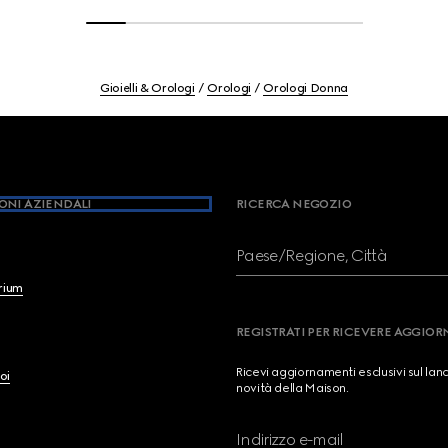
Gioielli & Orologi
Orologi
Orologi Donna
ONI AZIENDALI
RICERCA NEGOZIO
Paese/Regione, Città
brium
REGISTRATI PER RICEVERE AGGIO
Ricevi aggiornamenti esclusivi sul lan
oi
novità della Maison.
Indirizzo e-mail