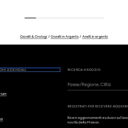
Gioielli & Orologi
Gioielli in Argento
Anelli in argento
ONI AZIENDALI
RICERCA NEGOZIO
Paese/Regione, Città
brium
REGISTRATI PER RICEVERE AGGIO
Ricevi aggiornamenti esclusivi sul lan
oi
novità della Maison.