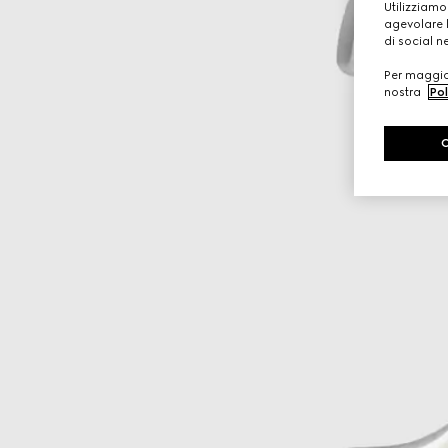
Utilizziamo
agevolare l
di social n
Per maggior
nostra
Pol