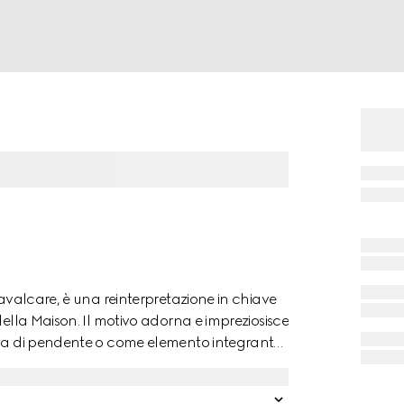
cavalcare, è una reinterpretazione in chiave
della Maison. Il motivo adorna e impreziosisce
orma di pendente o come elemento integrante
poranea ad anelli e orecchini.