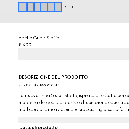
Anello Gucci Staffa
€ 400
DESCRIZIONE DEL PRODOTTO
Stile ‎836819 J8400 0818
La nuova linea Gucci Staffa, ispirata alle staffe per 
moderna dei codici d'archivio di ispirazione equestre 
morbide collane a catena e bracciali rigidi sotto f
del design. Inoltre, conferisce una silhouette contem
Dettagli prodotto