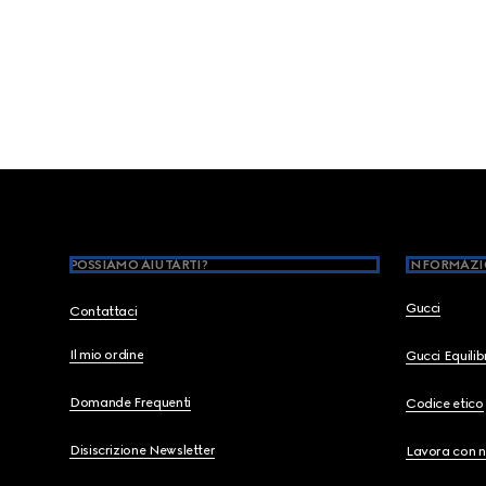
Footer
POSSIAMO AIUTARTI?
INFORMAZI
Gucci
Contattaci
Il mio ordine
Gucci Equili
Domande Frequenti
Codice etico
Disiscrizione Newsletter
Lavora con n