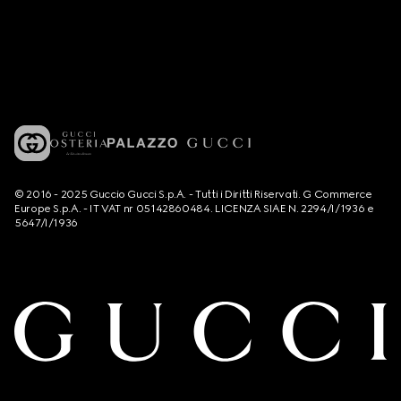
© 2016 - 2025 Guccio Gucci S.p.A. - Tutti i Diritti Riservati. G Commerce
Europe S.p.A. - IT VAT nr 05142860484. LICENZA SIAE N. 2294/I/1936 e
5647/I/1936