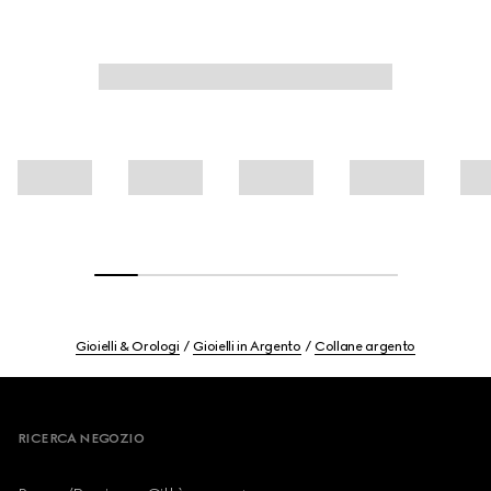
Gioielli & Orologi
Gioielli in Argento
Collane argento
Footer
RICERCA NEGOZIO