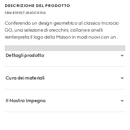
DESCRIZIONE DEL PRODOTTO
Stile ‎818927 J8400 8106
Conferendo un design geometrico al classico Incrocio
GG, una selezione di orecchini, collane e anelli
reinterpreta il logo della Maison in modi nuovi con un
tocco contemporaneo. Questa collana in argento
sterling presenta un pendente Incrocio GG cut-out.
Dettagli prodotto
Cura dei materiali
Il Nostro Impegno