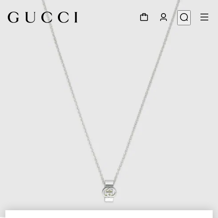
1
/
5