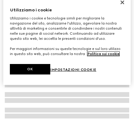
Collana Gucci Interlocking con pendente
Utilizziamo i cookie
€ 420
Utilizziamo i cookie e tecnologie simili per migliorare la
navigazione del sito, analizzarne l'utilizzo, agevolare la nostra
attività di marketing e consentirle di condividere i nostri contenuti
nelle sue pagine di social network. Continuando ad utilizzare
questo sito web, lei accetta le presenti condizioni d'uso.
Per maggiori informazioni su queste tecnologie e sul loro utilizzo
in questo sito web, può consultare la nostra
Politica sui cookie
.
OK
IMPOSTAZIONI COOKIE