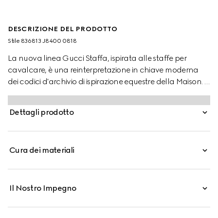
DESCRIZIONE DEL PRODOTTO
Stile ‎836813 J8400 0818
La nuova linea Gucci Staffa, ispirata alle staffe per
cavalcare, è una reinterpretazione in chiave moderna
dei codici d'archivio di ispirazione equestre della Maison. Il
motivo adorna e impreziosisce morbide collane a catena
e bracciali rigidi sotto forma di pendente o come
Dettagli prodotto
elemento integrante del design. Inoltre, conferisce una
silhouette contemporanea ad anelli e orecchini.
Cura dei materiali
Il Nostro Impegno