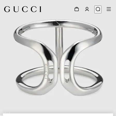
1
/
6