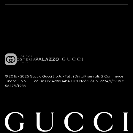
© 2016 - 2025 Guccio Gucci S.p.A. - Tutti i Diritti Riservati. G Commerce
Europe S.p.A. - IT VAT nr 05142860484. LICENZA SIAE N. 2294/I/1936 e
5647/I/1936