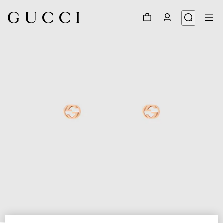
1
/
3