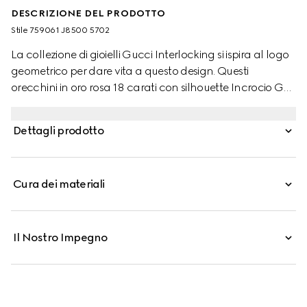
DESCRIZIONE DEL PRODOTTO
Stile ‎759061 J8500 5702
La collezione di gioielli Gucci Interlocking si ispira al logo
geometrico per dare vita a questo design. Questi
orecchini in oro rosa 18 carati con silhouette Incrocio GG
rinnovano il classico modello a bottone.
Dettagli prodotto
Cura dei materiali
Il Nostro Impegno