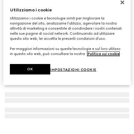
Orecchini Gucci Interlocking oro 18k
Utilizziamo i cookie
€ 850
Utilizziamo i cookie e tecnologie simili per migliorare la
navigazione del sito, analizzarne l'utilizzo, agevolare la nostra
attività di marketing e consentirle di condividere i nostri contenuti
nelle sue pagine di social network. Continuando ad utilizzare
questo sito web, lei accetta le presenti condizioni d'uso.
Per maggiori informazioni su queste tecnologie e sul loro utilizzo
in questo sito web, può consultare la nostra
Politica sui cookie
.
OK
IMPOSTAZIONI COOKIE