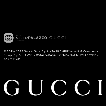
© 2016 - 2025 Guccio Gucci S.p.A. - Tutti i Diritti Riservati. G Commerce
Europe S.p.A. - IT VAT nr 05142860484. LICENZA SIAE N. 2294/I/1936 e
5647/I/1936