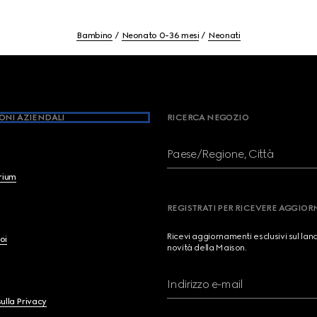
Bambino
Neonato 0-36 mesi
Neonati
ONI AZIENDALI
RICERCA NEGOZIO
Paese/Regione, Città
brium
REGISTRATI PER RICEVERE AGGIO
Ricevi aggiornamenti esclusivi sul lan
oi
novità della Maison.
Indirizzo e-mail
ulla Privacy