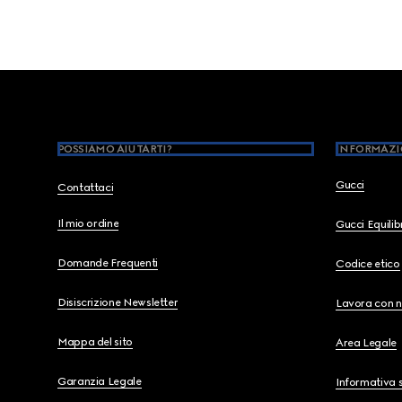
Footer
POSSIAMO AIUTARTI?
INFORMAZI
Gucci
Contattaci
Il mio ordine
Gucci Equili
Domande Frequenti
Codice etico
Disiscrizione Newsletter
Lavora con n
Mappa del sito
Area Legale
Garanzia Legale
Informativa s