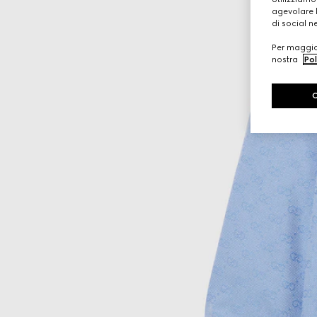
agevolare l
di social n
Per maggior
nostra
Pol