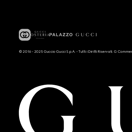
© 2016 - 2025 Guccio Gucci S.p.A. - Tutti i Diritti Riservati. G Co