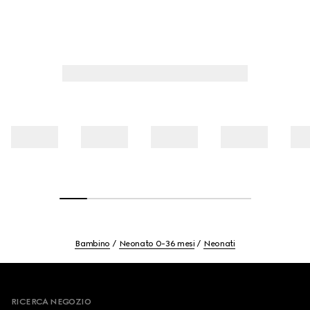
Bambino
Neonato 0-36 mesi
Neonati
Footer
RICERCA NEGOZIO