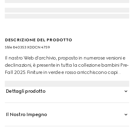
DESCRIZIONE DEL PRODOTTO
Stile ‎840353 XDDCN 4759
Il nastro Web d'archivio, proposto in numerose versioni e
declinazioni, è presente in tutta la collezione bambini Pre-
Fall 2025. Finiture in verde e rosso arricchiscono capi
ready-to-wear, scarpe e accessori donando loro un
carattere sportivo, perfetto per qualsiasi avventura.
Dettagli prodotto
Questo abito per neonati, realizzato in denim, è
impreziosito dal dettaglio fiocchi con motivo Web.
Il Nostro Impegno