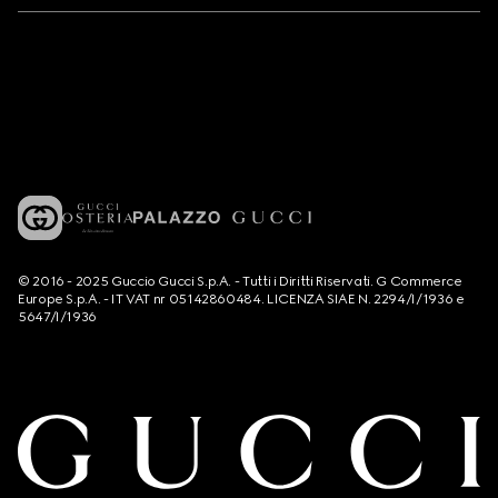
© 2016 - 2025 Guccio Gucci S.p.A. - Tutti i Diritti Riservati. G Commerce
Europe S.p.A. - IT VAT nr 05142860484. LICENZA SIAE N. 2294/I/1936 e
5647/I/1936