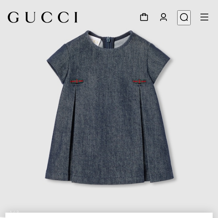
1
/
3