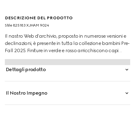
DESCRIZIONE DEL PRODOTTO
Stile ‎825183 XJHAM 9024
Il nastro Web d'archivio, proposto in numerose versioni e
declinazioni, è presente in tutta la collezione bambini Pre-
Fall 2025. Finiture in verde e rosso arricchiscono capi
ready-to-wear, scarpe e accessori donando loro un
carattere sportivo, perfetto per qualsiasi avventura.
Dettagli prodotto
Questa tutina per neonati è realizzata in piquet di cotone
stretch bianco e completata da finiture in maglia con
motivo Web.
Il Nostro Impegno