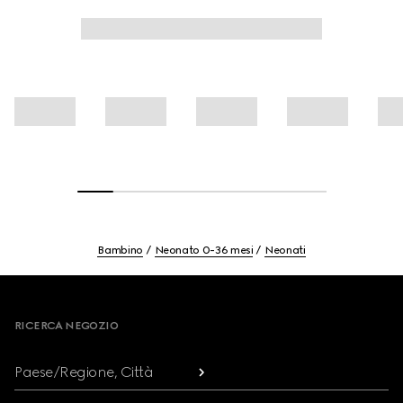
Bambino
Neonato 0-36 mesi
Neonati
Footer
RICERCA NEGOZIO
Paese/Regione, Città