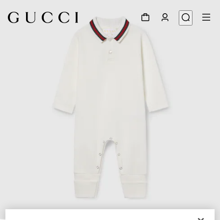
1
/
3